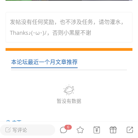
花农场
藏宝阁
夺宝岛
金券所
刮部落
跃龙门
发帖没有任何奖励，也不涉及任务，请勿灌水，
新手宝典
0.1折手游
Thanks♪(･ω･)ﾉ，否则小黑屋不谢
社区入门必看指南
多款游戏任君畅玩
大千世界
游戏推荐
开播时间留意通知
一起体验精彩世界
本论坛最近一个月文章推荐
近期热点
每分钟在线
0
，今日新注册
0
，孵蛋
1
，总用户数
1947597
暂没有数据
ʚ小鱼冻干ɞ
03-06 11:18
广东·深圳
官方社区活动
【周末了，还不来新服冲榜吗？】送现
广西
金大奖、实物奖励，各种福利拿到手软！
6
写评论
冲榜福利送不停勇者幻兽录《勇者幻兽录》是一