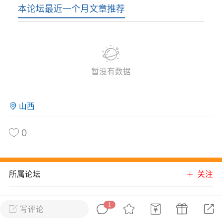
本论坛最近一个月文章推荐
花农场
藏宝阁
夺宝岛
金券所
刮部落
跃龙门
新手宝典
0.1折手游
社区入门必看指南
多款游戏任君畅玩
暂没有数据
大千世界
游戏推荐
开播时间留意通知
一起体验精彩世界
山西
近期热点
0
每分钟在线
0
，今日新注册
0
，孵蛋
1
，总用户数
1947597
ʚ小鱼冻干ɞ
所属论坛
关注
03-06 11:18
广东·深圳
官方社区活动
【周末了，还不来新服冲榜吗？】送现
金大奖、实物奖励，各种福利拿到手软！
1
青云诀
写评论
进入论坛
冲榜福利送不停勇者幻兽录《勇者幻兽录》是一