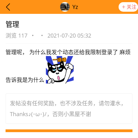
Yz
关注
管理
浏览 117
•
•
2021-07-20 05:32
管理呢， 为什么我发个动态还给我限制登录了 麻烦
告诉我是为什么
发帖没有任何奖励，也不涉及任务，请勿灌水，
Thanks♪(･ω･)ﾉ，否则小黑屋不谢
想要更快入门社区，请阅读【新手宝典】
提示