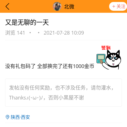
关注
北微
又是无聊的一天
浏览 141
•
•
2021-07-28 10:09
没有礼包码了 全部换完了还有1000金币
发帖没有任何奖励，也不涉及任务，请勿灌水，
Thanks♪(･ω･)ﾉ，否则小黑屋不谢
想要更快入门社区，请阅读【新手宝典】
提示
陕西·西安