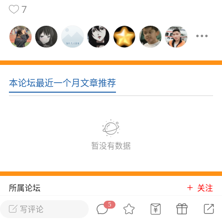
7
花农场
藏宝阁
夺宝岛
金券所
刮部落
跃龙门
新手宝典
0.1折手游
社区入门必看指南
多款游戏任君畅玩
大千世界
游戏推荐
本论坛最近一个月文章推荐
开播时间留意通知
一起体验精彩世界
近期热点
每分钟在线
0
，今日新注册
0
，孵蛋
1
，总用户数
1947597
暂没有数据
ʚ小鱼冻干ɞ
03-06 11:18
广东·深圳
官方社区活动
所属论坛
关注
【周末了，还不来新服冲榜吗？】送现
金大奖、实物奖励，各种福利拿到手软！
5
写评论
冲榜福利送不停勇者幻兽录《勇者幻兽录》是一
青云诀