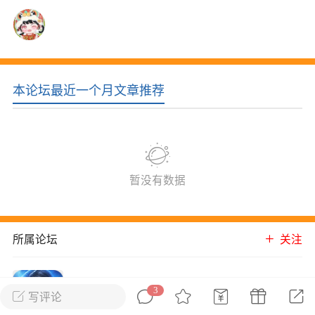
花农场
藏宝阁
夺宝岛
金券所
刮部落
跃龙门
新手宝典
0.1折手游
社区入门必看指南
多款游戏任君畅玩
本论坛最近一个月文章推荐
大千世界
游戏推荐
开播时间留意通知
一起体验精彩世界
近期热点
暂没有数据
每分钟在线
0
，今日新注册
0
，孵蛋
1
，总用户数
1947597
ʚ小鱼冻干ɞ
所属论坛
关注
03-06 11:18
广东·深圳
官方社区活动
【周末了，还不来新服冲榜吗？】送现
青云诀
金大奖、实物奖励，各种福利拿到手软！
3
进入论坛
写评论
1061成员
1256内容
冲榜福利送不停勇者幻兽录《勇者幻兽录》是一