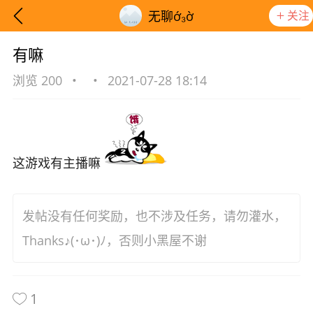
关注
无聊ớ₃ờ
有嘛
浏览 200
•
•
2021-07-28 18:14
这游戏有主播嘛
发帖没有任何奖励，也不涉及任务，请勿灌水，
Thanks♪(･ω･)ﾉ，否则小黑屋不谢
想要更快入门社区，请阅读【新手宝典】
提示
1