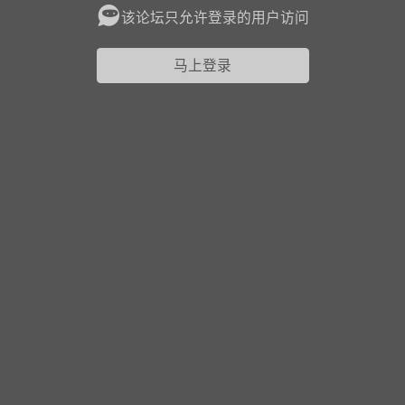
该论坛只允许登录的用户访问
花农场
藏宝阁
夺宝岛
金券所
刮部落
跃龙门
马上登录
新手宝典
0.1折手游
社区入门必看指南
多款游戏任君畅玩
大千世界
游戏推荐
开播时间留意通知
一起体验精彩世界
近期热点
每分钟在线
0
，今日新注册
0
，孵蛋
1
，总用户数
1947597
ʚ小鱼冻干ɞ
03-06 11:18
广东·深圳
官方社区活动
【周末了，还不来新服冲榜吗？】送现
金大奖、实物奖励，各种福利拿到手软！
冲榜福利送不停勇者幻兽录《勇者幻兽录》是一