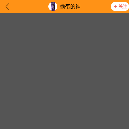
关注
偷蛋的神
想要更快入门社区，请阅读【新手宝典】
提示