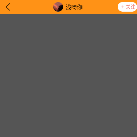
关注
浅吻你i
想要更快入门社区，请阅读【新手宝典】
提示