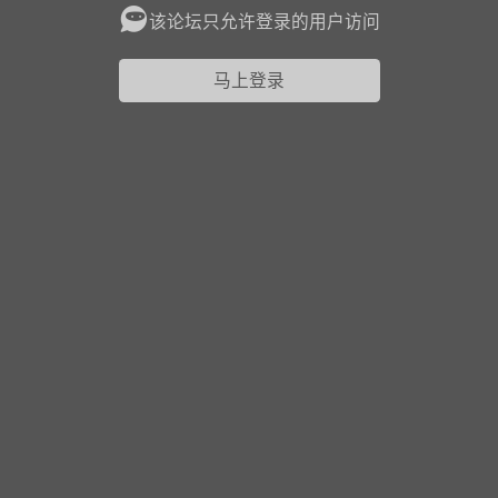
该论坛只允许登录的用户访问
花农场
藏宝阁
夺宝岛
金券所
刮部落
跃龙门
马上登录
新手宝典
0.1折手游
社区入门必看指南
多款游戏任君畅玩
大千世界
游戏推荐
开播时间留意通知
一起体验精彩世界
近期热点
每分钟在线
0
，今日新注册
0
，孵蛋
1
，总用户数
1947597
ʚ小鱼冻干ɞ
03-06 11:18
广东·深圳
官方社区活动
【周末了，还不来新服冲榜吗？】送现
金大奖、实物奖励，各种福利拿到手软！
冲榜福利送不停勇者幻兽录《勇者幻兽录》是一