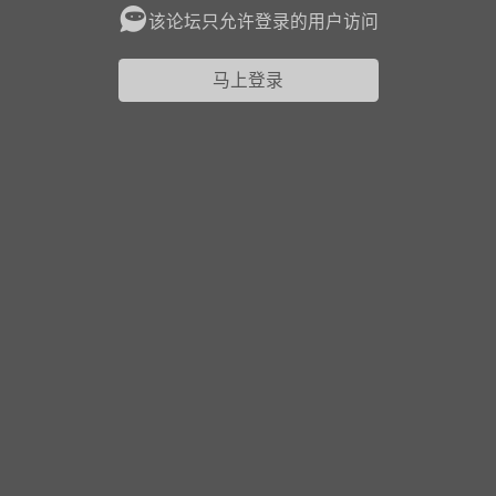
该论坛只允许登录的用户访问
花农场
藏宝阁
夺宝岛
金券所
刮部落
跃龙门
马上登录
新手宝典
0.1折手游
社区入门必看指南
多款游戏任君畅玩
大千世界
游戏推荐
开播时间留意通知
一起体验精彩世界
近期热点
每分钟在线
0
，今日新注册
0
，孵蛋
1
，总用户数
1947597
ʚ小鱼冻干ɞ
03-06 11:18
广东·深圳
官方社区活动
【周末了，还不来新服冲榜吗？】送现
金大奖、实物奖励，各种福利拿到手软！
冲榜福利送不停勇者幻兽录《勇者幻兽录》是一