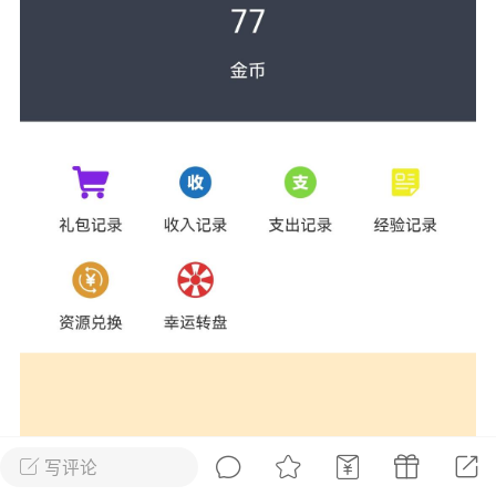
花农场
藏宝阁
夺宝岛
金券所
刮部落
跃龙门
新手宝典
0.1折手游
社区入门必看指南
多款游戏任君畅玩
大千世界
游戏推荐
开播时间留意通知
一起体验精彩世界
近期热点
每分钟在线
0
，今日新注册
0
，孵蛋
1
，总用户数
1947597
ʚ小鱼冻干ɞ
03-06 11:18
广东·深圳
官方社区活动
【周末了，还不来新服冲榜吗？】送现
金大奖、实物奖励，各种福利拿到手软！
写评论
冲榜福利送不停勇者幻兽录《勇者幻兽录》是一