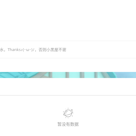
hanks♪(･ω･)ﾉ，否则小黑屋不谢
暂没有数据