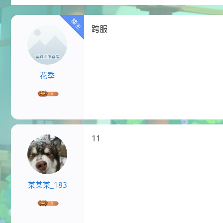
跨服
花季
11
某某某_183