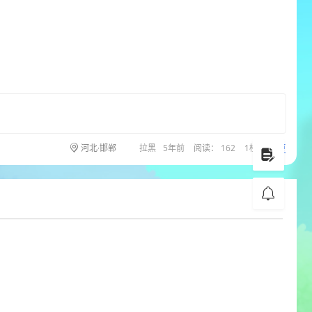
回复
河北·邯郸
拉黑
5年前
阅读： 162
1楼