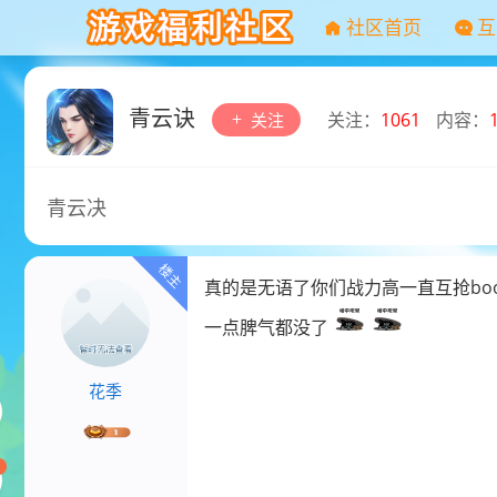
社区首页
互
青云诀
关注：
1061
内容：
关注
青云决
真的是无语了你们战力高一直互抢b
一点脾气都没了
花季