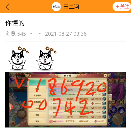
关注
王二河
你懂的
浏览 545
•
•
2021-08-27 03:36
想要更快入门社区，请阅读【新手宝典】
提示