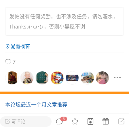
花农场
藏宝阁
夺宝岛
金券所
刮部落
跃龙门
发帖没有任何奖励，也不涉及任务，请勿灌水，
新手宝典
0.1折手游
Thanks♪(･ω･)ﾉ，否则小黑屋不谢
社区入门必看指南
多款游戏任君畅玩
大千世界
游戏推荐
湖南·衡阳
开播时间留意通知
一起体验精彩世界
7
近期热点
每分钟在线
0
，今日新注册
0
，孵蛋
1
，总用户数
1947597
ʚ小鱼冻干ɞ
03-06 11:18
广东·深圳
官方社区活动
本论坛最近一个月文章推荐
【周末了，还不来新服冲榜吗？】送现
金大奖、实物奖励，各种福利拿到手软！
6
写评论
冲榜福利送不停勇者幻兽录《勇者幻兽录》是一