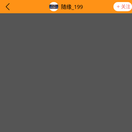
关注
随缘_199
想要更快入门社区，请阅读【新手宝典】
提示