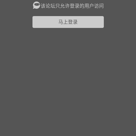
该论坛只允许登录的用户访问
花农场
藏宝阁
夺宝岛
金券所
刮部落
跃龙门
马上登录
新手宝典
0.1折手游
社区入门必看指南
多款游戏任君畅玩
大千世界
游戏推荐
开播时间留意通知
一起体验精彩世界
近期热点
每分钟在线
0
，今日新注册
0
，孵蛋
1
，总用户数
1947597
ʚ小鱼冻干ɞ
03-06 11:18
广东·深圳
官方社区活动
【周末了，还不来新服冲榜吗？】送现
金大奖、实物奖励，各种福利拿到手软！
冲榜福利送不停勇者幻兽录《勇者幻兽录》是一