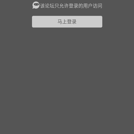
该论坛只允许登录的用户访问
花农场
藏宝阁
夺宝岛
金券所
刮部落
跃龙门
马上登录
新手宝典
0.1折手游
社区入门必看指南
多款游戏任君畅玩
大千世界
游戏推荐
开播时间留意通知
一起体验精彩世界
近期热点
每分钟在线
0
，今日新注册
0
，孵蛋
1
，总用户数
1947597
ʚ小鱼冻干ɞ
03-06 11:18
广东·深圳
官方社区活动
【周末了，还不来新服冲榜吗？】送现
金大奖、实物奖励，各种福利拿到手软！
冲榜福利送不停勇者幻兽录《勇者幻兽录》是一