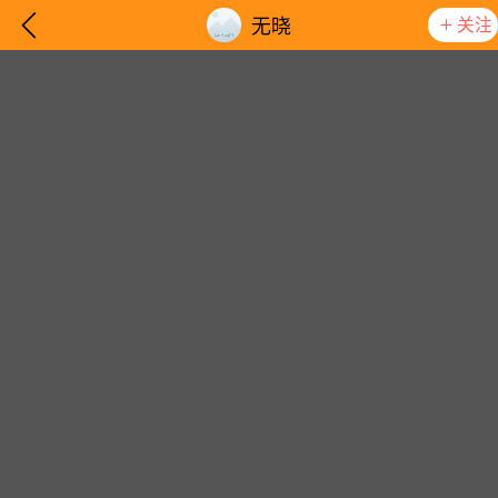
关注
无晓
想要更快入门社区，请阅读【新手宝典】
提示