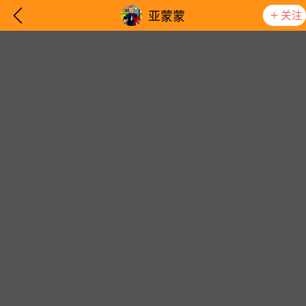
关注
亚蒙蒙
想要更快入门社区，请阅读【新手宝典】
提示