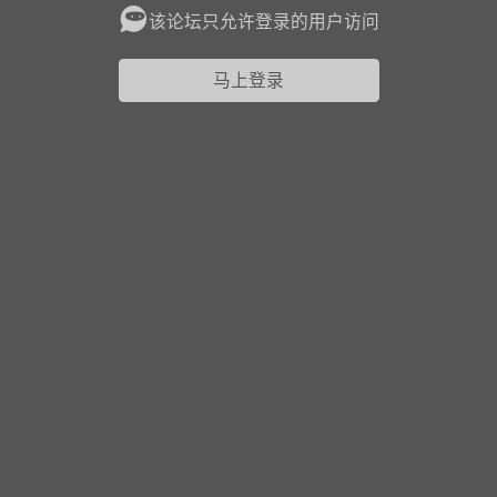
该论坛只允许登录的用户访问
花农场
藏宝阁
夺宝岛
金券所
刮部落
跃龙门
马上登录
新手宝典
0.1折手游
社区入门必看指南
多款游戏任君畅玩
大千世界
游戏推荐
开播时间留意通知
一起体验精彩世界
近期热点
每分钟在线
0
，今日新注册
0
，孵蛋
1
，总用户数
1947597
ʚ小鱼冻干ɞ
03-06 11:18
广东·深圳
官方社区活动
【周末了，还不来新服冲榜吗？】送现
金大奖、实物奖励，各种福利拿到手软！
冲榜福利送不停勇者幻兽录《勇者幻兽录》是一