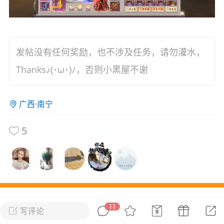
花农场
藏宝阁
夺宝岛
金券所
刮部落
跃龙门
新手宝典
0.1折手游
发帖没有任何奖励，也不涉及任务，请勿灌水，
社区入门必看指南
多款游戏任君畅玩
Thanks♪(･ω･)ﾉ，否则小黑屋不谢
大千世界
游戏推荐
开播时间留意通知
一起体验精彩世界
广西·南宁
近期热点
5
每分钟在线
0
，今日新注册
0
，孵蛋
1
，总用户数
1947597
ʚ小鱼冻干ɞ
03-06 11:18
广东·深圳
官方社区活动
【周末了，还不来新服冲榜吗？】送现
本论坛最近一个月文章推荐
金大奖、实物奖励，各种福利拿到手软！
11
写评论
冲榜福利送不停勇者幻兽录《勇者幻兽录》是一