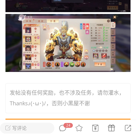
花农场
藏宝阁
夺宝岛
金券所
刮部落
跃龙门
新手宝典
0.1折手游
社区入门必看指南
多款游戏任君畅玩
大千世界
游戏推荐
开播时间留意通知
一起体验精彩世界
近期热点
每分钟在线
0
，今日新注册
0
，孵蛋
1
，总用户数
1947597
发帖没有任何奖励，也不涉及任务，请勿灌水，
ʚ小鱼冻干ɞ
Thanks♪(･ω･)ﾉ，否则小黑屋不谢
03-06 11:18
广东·深圳
官方社区活动
【周末了，还不来新服冲榜吗？】送现
金大奖、实物奖励，各种福利拿到手软！
24
写评论
本论坛最近一个月文章推荐
冲榜福利送不停勇者幻兽录《勇者幻兽录》是一