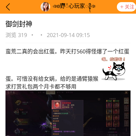
ঞʚ野້໌ᮨ心玩家ꦿ᭄ঞ
关注
御剑封神
浏览 319
•
•
2021-09-14 09:15
蛮荒二真的会出红蛋。昨天打560得怪爆了一个红蛋
蛋。可惜没有给女娲，给的是通臂猿猴
求打赏礼包两个月卡都不够用
想要更快入门社区，请阅读【新手宝典】
提示