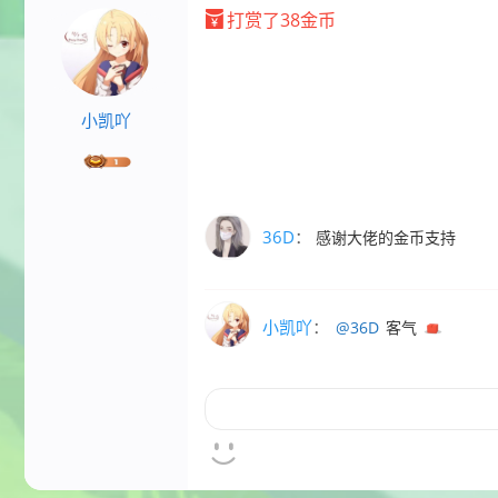
打赏了38金币
小凯吖
36D
：
感谢大佬的金币支持
小凯吖
：
@36D
客气