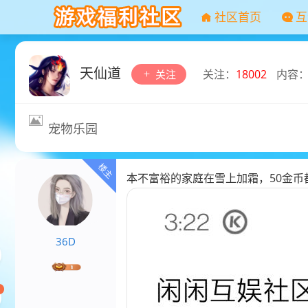
社区首页
互
天仙道
关注：
18002
内容
关注
宠物乐园
本不富裕的家庭在雪上加霜，50金币
36D