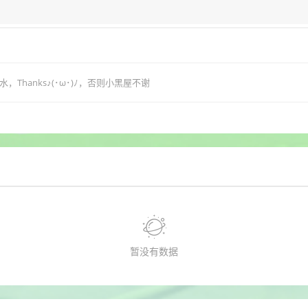
hanks♪(･ω･)ﾉ，否则小黑屋不谢
暂没有数据