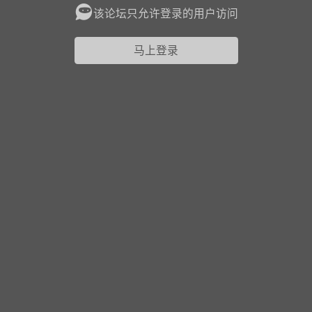
该论坛只允许登录的用户访问
花农场
藏宝阁
夺宝岛
金券所
刮部落
跃龙门
马上登录
新手宝典
0.1折手游
社区入门必看指南
多款游戏任君畅玩
大千世界
游戏推荐
开播时间留意通知
一起体验精彩世界
近期热点
每分钟在线
0
，今日新注册
0
，孵蛋
1
，总用户数
1947597
ʚ小鱼冻干ɞ
03-06 11:18
广东·深圳
官方社区活动
【周末了，还不来新服冲榜吗？】送现
金大奖、实物奖励，各种福利拿到手软！
冲榜福利送不停勇者幻兽录《勇者幻兽录》是一