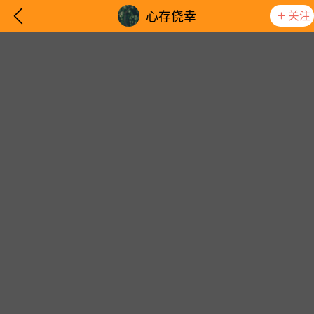
关注
心存侥幸
想要更快入门社区，请阅读【新手宝典】
提示