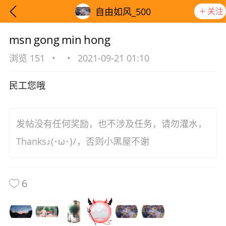
关注
自由如风_500
msn gong min hong
浏览 151
•
•
2021-09-21 01:10
民工您哦
发帖没有任何奖励，也不涉及任务，请勿灌水，
Thanks♪(･ω･)ﾉ，否则小黑屋不谢
6
想要更快入门社区，请阅读【新手宝典】
提示