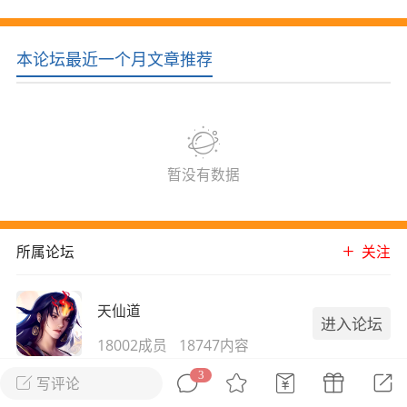
花农场
藏宝阁
夺宝岛
金券所
刮部落
跃龙门
本论坛最近一个月文章推荐
新手宝典
0.1折手游
社区入门必看指南
多款游戏任君畅玩
大千世界
游戏推荐
开播时间留意通知
一起体验精彩世界
暂没有数据
近期热点
所属论坛
关注
每分钟在线
0
，今日新注册
0
，孵蛋
1
，总用户数
1947597
ʚ小鱼冻干ɞ
天仙道
进入论坛
03-06 11:18
广东·深圳
官方社区活动
18002成员
18747内容
【周末了，还不来新服冲榜吗？】送现
金大奖、实物奖励，各种福利拿到手软！
3
天仙道就是御剑封神！
写评论
冲榜福利送不停勇者幻兽录《勇者幻兽录》是一