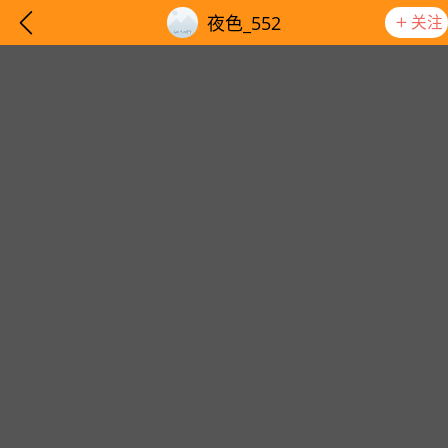
关注
夜色_552
想要更快入门社区，请阅读【新手宝典】
提示