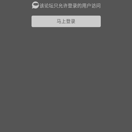
该论坛只允许登录的用户访问
花农场
藏宝阁
夺宝岛
金券所
刮部落
跃龙门
马上登录
新手宝典
0.1折手游
社区入门必看指南
多款游戏任君畅玩
大千世界
游戏推荐
开播时间留意通知
一起体验精彩世界
近期热点
每分钟在线
0
，今日新注册
0
，孵蛋
1
，总用户数
1947597
ʚ小鱼冻干ɞ
03-06 11:18
广东·深圳
官方社区活动
【周末了，还不来新服冲榜吗？】送现
金大奖、实物奖励，各种福利拿到手软！
冲榜福利送不停勇者幻兽录《勇者幻兽录》是一