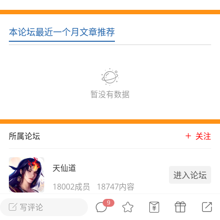
花农场
藏宝阁
夺宝岛
金券所
刮部落
跃龙门
本论坛最近一个月文章推荐
新手宝典
0.1折手游
社区入门必看指南
多款游戏任君畅玩
大千世界
游戏推荐
开播时间留意通知
一起体验精彩世界
暂没有数据
近期热点
所属论坛
关注
每分钟在线
0
，今日新注册
0
，孵蛋
1
，总用户数
1947597
ʚ小鱼冻干ɞ
天仙道
进入论坛
03-06 11:18
广东·深圳
官方社区活动
18002成员
18747内容
【周末了，还不来新服冲榜吗？】送现
金大奖、实物奖励，各种福利拿到手软！
9
天仙道就是御剑封神！
写评论
冲榜福利送不停勇者幻兽录《勇者幻兽录》是一