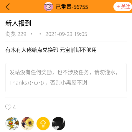
关注
已重置-56755
新人报到
浏览 229
•
•
2021-09-23 19:05
有木有大佬给点兑换码 元宝前期不够用
发帖没有任何奖励，也不涉及任务，请勿灌水，
Thanks♪(･ω･)ﾉ，否则小黑屋不谢
4
想要更快入门社区，请阅读【新手宝典】
提示