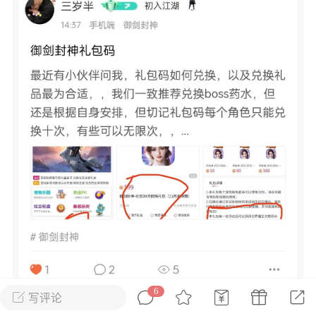
花农场
藏宝阁
夺宝岛
金券所
刮部落
跃龙门
新手宝典
0.1折手游
社区入门必看指南
多款游戏任君畅玩
大千世界
游戏推荐
开播时间留意通知
一起体验精彩世界
近期热点
每分钟在线
0
，今日新注册
0
，孵蛋
1
，总用户数
1947597
ʚ小鱼冻干ɞ
03-06 11:18
广东·深圳
官方社区活动
【周末了，还不来新服冲榜吗？】送现
金大奖、实物奖励，各种福利拿到手软！
6
写评论
冲榜福利送不停勇者幻兽录《勇者幻兽录》是一