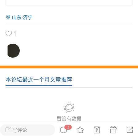
花农场
藏宝阁
夺宝岛
金券所
刮部落
跃龙门
山东·济宁
新手宝典
0.1折手游
1
社区入门必看指南
多款游戏任君畅玩
大千世界
游戏推荐
开播时间留意通知
一起体验精彩世界
近期热点
本论坛最近一个月文章推荐
每分钟在线
0
，今日新注册
0
，孵蛋
1
，总用户数
1947597
ʚ小鱼冻干ɞ
03-06 11:18
广东·深圳
官方社区活动
暂没有数据
【周末了，还不来新服冲榜吗？】送现
金大奖、实物奖励，各种福利拿到手软！
2
写评论
冲榜福利送不停勇者幻兽录《勇者幻兽录》是一