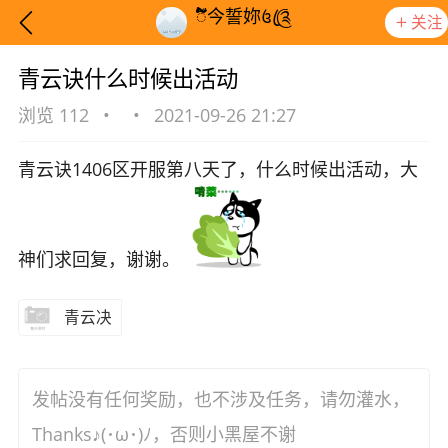
ᮨ໌້今誓妳꧔ꦿ༊
关注
青云诀什么时候出活动
浏览 112
•
•
2021-09-26 21:27
青云诀1406区开服第八天了，什么时候出活动，大
神们求回复，谢谢。
青云决
想要更快入门社区，请阅读【新手宝典】
提示
发帖没有任何奖励，也不涉及任务，请勿灌水，
Thanks♪(･ω･)ﾉ，否则小黑屋不谢