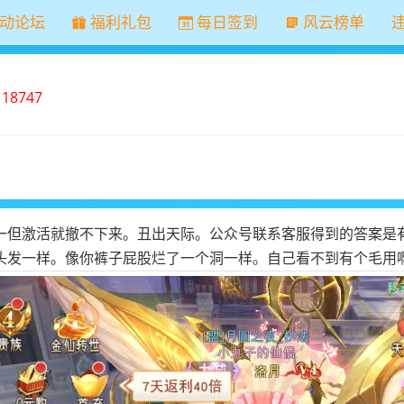
动论坛
福利礼包
每日签到
风云榜单
：
18747
一但激活就撤不下来。丑出天际。公众号联系客服得到的答案是
头发一样。像你裤子屁股烂了一个洞一样。自己看不到有个毛用