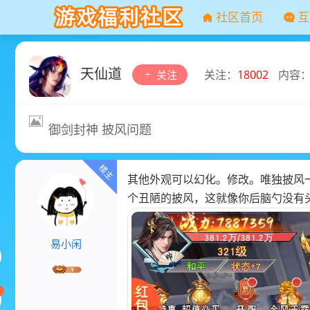
社区首页
互
天仙道
关注：
18002
内容
关注
御剑封神 披风问题
其他外观可以幻化。修改。唯独披风
个丑陋的披风，这就像你后脑勺没有
易小闲