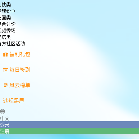
仙侠类
圣魂纷争
三国类
综合讨论
视频秀场
爬塔类
官方社区活动
福利礼包
每日签到
风云榜单
违规黑屋
中文
登录
注册