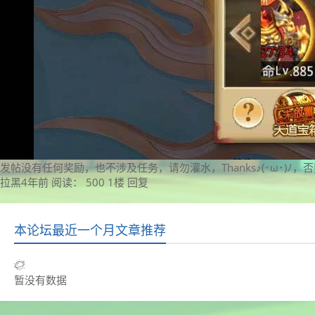
发帖没有任何奖励，也不涉及任务，请勿灌水，Thanks♪(･ω･)ﾉ，
拉黑
4年前
阅读： 500
1楼
回复
本论坛最近一个月文章推荐
暂没有数据