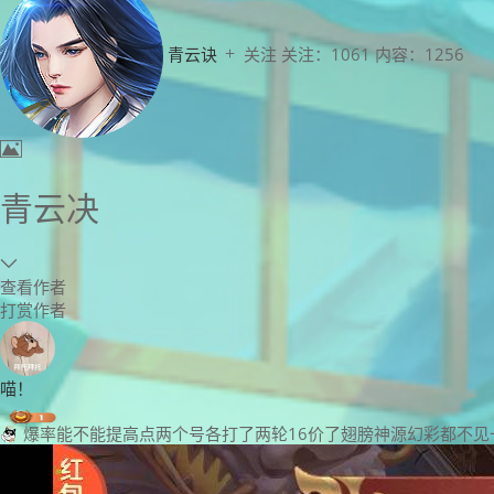
青云诀
关注
关注：
1061
内容：
1256
青云决
查看作者
打赏作者
喵！
爆率能不能提高点两个号各打了两轮16价了翅膀神源幻彩都不