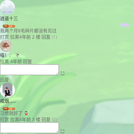
逍遥十三
我两个月8毛碎片都没有见过
打赏
拉黑
4年前
2 楼
回复
(1)
喵！
：
拉黑
4年前
回复
回复
戒烟……
习惯就好了
打赏
拉黑
4年前
3 楼
回复
(0)