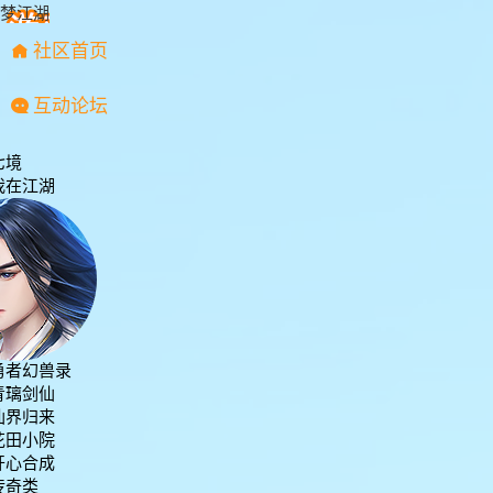
梦江湖
社区首页
互动论坛
七境
我在江湖
天仙道
神仙眷侣
众神风云
苍穹志
搜仙记
青云诀
青云传
勇者幻兽录
青璃剑仙
仙界归来
花田小院
开心合成
传奇类