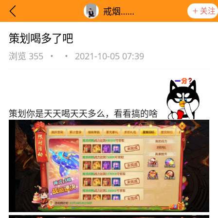
关注
戒烟……
策划喝多了吧
浏览 355
•
•
2021-10-05 07:39
策划你是天天喝天天多么，看看搞的啥
想要更快入门社区，请阅读【新手宝典】
提示