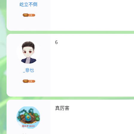
屹立不倒
6
_非乜
真厉害