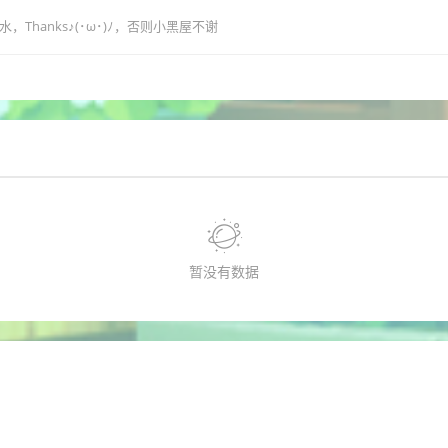
hanks♪(･ω･)ﾉ，否则小黑屋不谢
暂没有数据