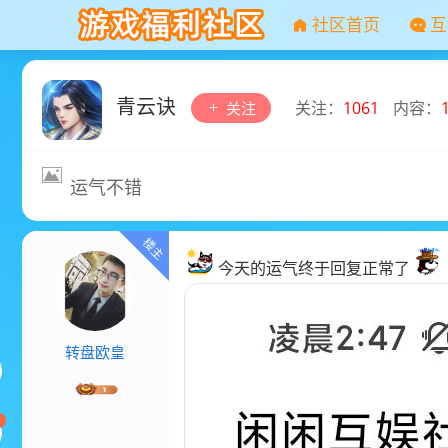
社区首页
互
青云诀
关注：
1061
内容：
关注
运气不错
今天的运气终于回复正常了
转盘欧皇