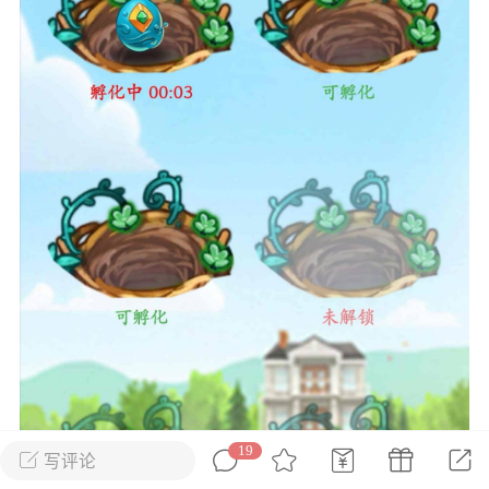
花农场
藏宝阁
夺宝岛
金券所
刮部落
跃龙门
新手宝典
0.1折手游
社区入门必看指南
多款游戏任君畅玩
大千世界
游戏推荐
开播时间留意通知
一起体验精彩世界
近期热点
每分钟在线
0
，今日新注册
0
，孵蛋
1
，总用户数
1947597
ʚ小鱼冻干ɞ
03-06 11:18
广东·深圳
官方社区活动
【周末了，还不来新服冲榜吗？】送现
金大奖、实物奖励，各种福利拿到手软！
19
写评论
冲榜福利送不停勇者幻兽录《勇者幻兽录》是一