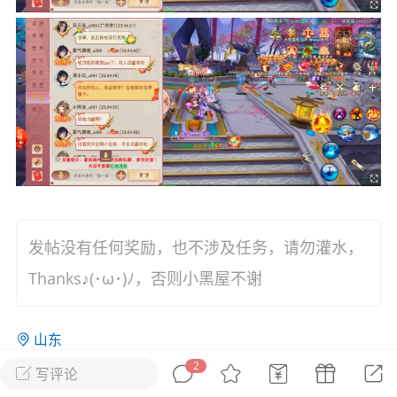
花农场
藏宝阁
夺宝岛
金券所
刮部落
跃龙门
新手宝典
0.1折手游
社区入门必看指南
多款游戏任君畅玩
大千世界
游戏推荐
开播时间留意通知
一起体验精彩世界
近期热点
发帖没有任何奖励，也不涉及任务，请勿灌水，
每分钟在线
0
，今日新注册
0
，孵蛋
1
，总用户数
1947597
Thanks♪(･ω･)ﾉ，否则小黑屋不谢
ʚ小鱼冻干ɞ
03-06 11:18
广东·深圳
官方社区活动
山东
【周末了，还不来新服冲榜吗？】送现
金大奖、实物奖励，各种福利拿到手软！
2
写评论
3
冲榜福利送不停勇者幻兽录《勇者幻兽录》是一