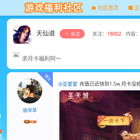
社区首页
互
天仙道
关注：
18002
内容
关注
求月卡福利阿～
@亚蒙蒙
充值已近快到1.5w 月卡没
彼岸草