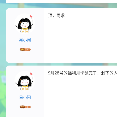
顶，同求
易小闲
9月28号的福利月卡领完了，剩下的
易小闲