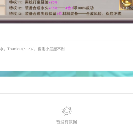
hanks♪(･ω･)ﾉ，否则小黑屋不谢
暂没有数据