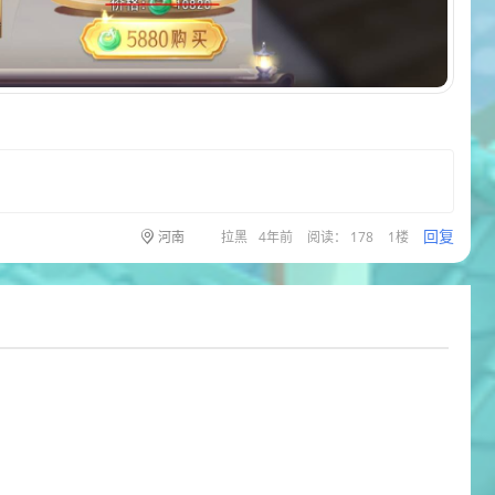
回复
河南
拉黑
4年前
阅读： 178
1楼