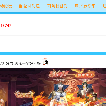
动论坛
福利礼包
每日签到
风云榜单
：
18747
抢到 好气 送我一个好不好
。