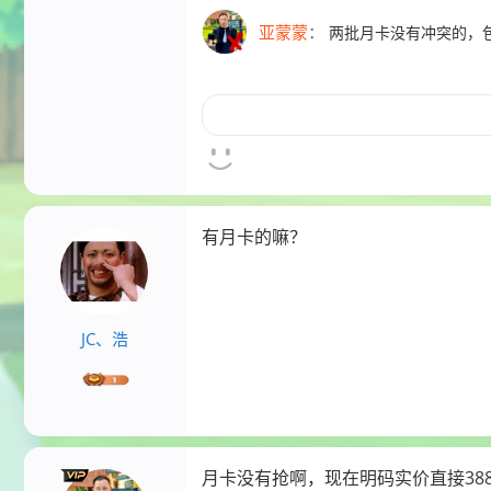
亚蒙蒙
：
两批月卡没有冲突的，
有月卡的嘛？
JC、浩
月卡没有抢啊，现在明码实价直接38