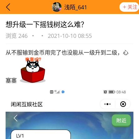
关注
浅陌_641
想升级一下摇钱树这么难？
浏览 246
•
•
2021-10-10 08:55
从不服输到金币用完了也没能从一级升到二级，心
塞塞
想要更快入门社区，请阅读【新手宝典】
提示