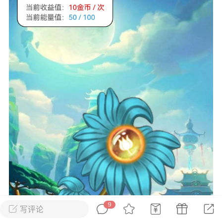
花农场
藏宝阁
夺宝岛
金券所
刮部落
跃龙门
新手宝典
0.1折手游
社区入门必看指南
多款游戏任君畅玩
大千世界
游戏推荐
开播时间留意通知
一起体验精彩世界
近期热点
每分钟在线
0
，今日新注册
0
，孵蛋
1
，总用户数
1947597
ʚ小鱼冻干ɞ
03-06 11:18
广东·深圳
官方社区活动
【周末了，还不来新服冲榜吗？】送现
金大奖、实物奖励，各种福利拿到手软！
9
写评论
冲榜福利送不停勇者幻兽录《勇者幻兽录》是一