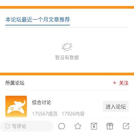
花农场
藏宝阁
夺宝岛
金券所
刮部落
跃龙门
本论坛最近一个月文章推荐
新手宝典
0.1折手游
社区入门必看指南
多款游戏任君畅玩
大千世界
游戏推荐
开播时间留意通知
一起体验精彩世界
暂没有数据
近期热点
所属论坛
关注
每分钟在线
0
，今日新注册
0
，孵蛋
1
，总用户数
1947597
ʚ小鱼冻干ɞ
综合讨论
进入论坛
03-06 11:18
广东·深圳
官方社区活动
175567成员
17926内容
【周末了，还不来新服冲榜吗？】送现
金大奖、实物奖励，各种福利拿到手软！
写评论
冲榜福利送不停勇者幻兽录《勇者幻兽录》是一