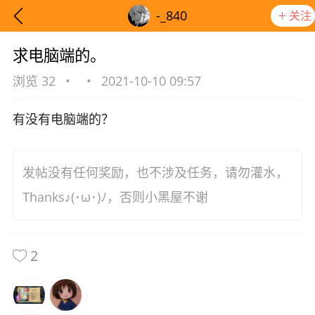
-_840
关注
求电脑端的。
浏览 32
•
•
2021-10-10 09:57
有没有电脑端的？
发帖没有任何奖励，也不涉及任务，请勿灌水，
Thanks♪(･ω･)ﾉ，否则小黑屋不谢
2
想要更快入门社区，请阅读【新手宝典】
提示