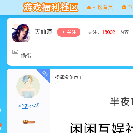
社区首页
互
天仙道
关注：
18002
内容
关注
偷蛋
我都没金币了
ঞ꯭ᩚ香࿐ᩚᮨ้