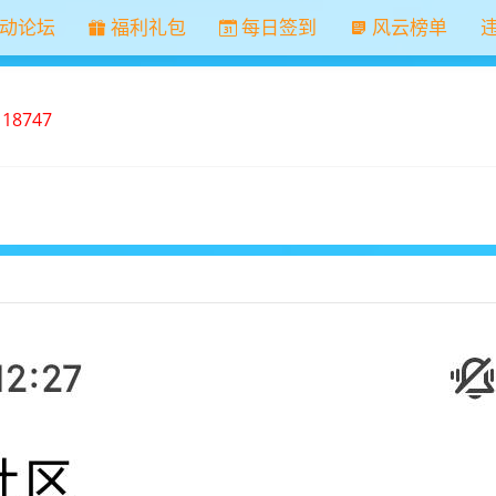
动论坛
福利礼包
每日签到
风云榜单
：
18747