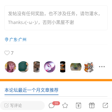
花农场
藏宝阁
夺宝岛
金券所
刮部落
跃龙门
发帖没有任何奖励，也不涉及任务，请勿灌水，
新手宝典
0.1折手游
Thanks♪(･ω･)ﾉ，否则小黑屋不谢
社区入门必看指南
多款游戏任君畅玩
广东·广州
大千世界
游戏推荐
开播时间留意通知
一起体验精彩世界
7
近期热点
每分钟在线
0
，今日新注册
0
，孵蛋
1
，总用户数
1947597
ʚ小鱼冻干ɞ
本论坛最近一个月文章推荐
03-06 11:18
广东·深圳
官方社区活动
【周末了，还不来新服冲榜吗？】送现
金大奖、实物奖励，各种福利拿到手软！
16
写评论
冲榜福利送不停勇者幻兽录《勇者幻兽录》是一