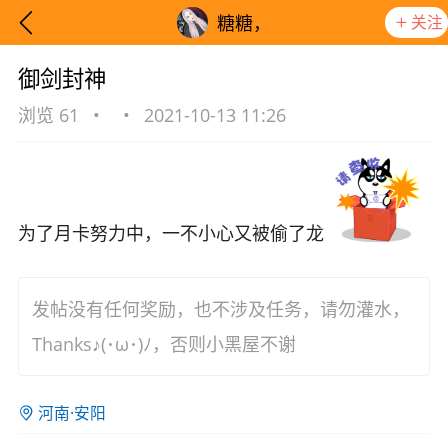
关注
糖糖，
御剑封神
浏览 61
•
•
2021-10-13 11:26
为了月卡努力中，一不小心又被偷了龙
发帖没有任何奖励，也不涉及任务，请勿灌水，
Thanks♪(･ω･)ﾉ，否则小黑屋不谢
想要更快入门社区，请阅读【新手宝典】
提示
河南·安阳