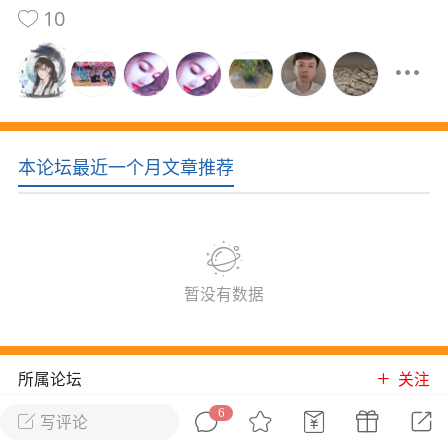
10
花农场
藏宝阁
夺宝岛
金券所
刮部落
跃龙门
新手宝典
0.1折手游
社区入门必看指南
多款游戏任君畅玩
大千世界
游戏推荐
本论坛最近一个月文章推荐
开播时间留意通知
一起体验精彩世界
近期热点
每分钟在线
0
，今日新注册
0
，孵蛋
1
，总用户数
1947597
暂没有数据
ʚ小鱼冻干ɞ
03-06 11:18
广东·深圳
官方社区活动
所属论坛
关注
【周末了，还不来新服冲榜吗？】送现
金大奖、实物奖励，各种福利拿到手软！
6
写评论
冲榜福利送不停勇者幻兽录《勇者幻兽录》是一
天仙道