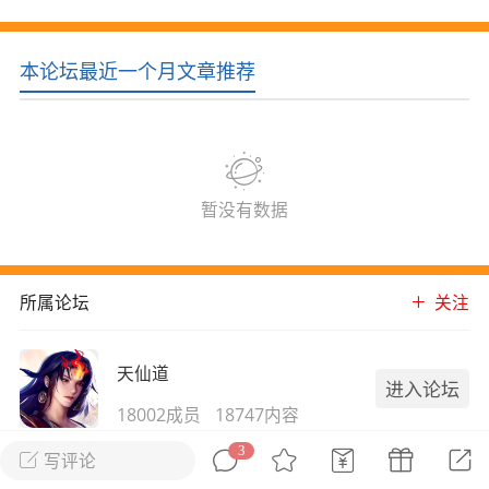
花农场
藏宝阁
夺宝岛
金券所
刮部落
跃龙门
本论坛最近一个月文章推荐
新手宝典
0.1折手游
社区入门必看指南
多款游戏任君畅玩
大千世界
游戏推荐
开播时间留意通知
一起体验精彩世界
暂没有数据
近期热点
所属论坛
关注
每分钟在线
0
，今日新注册
0
，孵蛋
1
，总用户数
1947597
ʚ小鱼冻干ɞ
天仙道
进入论坛
03-06 11:18
广东·深圳
官方社区活动
18002成员
18747内容
【周末了，还不来新服冲榜吗？】送现
金大奖、实物奖励，各种福利拿到手软！
3
天仙道就是御剑封神！
写评论
冲榜福利送不停勇者幻兽录《勇者幻兽录》是一