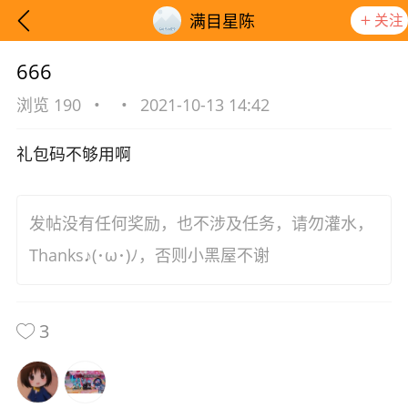
关注
满目星陈
666
浏览 190
•
•
2021-10-13 14:42
礼包码不够用啊
发帖没有任何奖励，也不涉及任务，请勿灌水，
Thanks♪(･ω･)ﾉ，否则小黑屋不谢
3
想要更快入门社区，请阅读【新手宝典】
提示