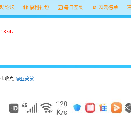
动论坛
福利礼包
每日签到
风云榜单
：
18747
少收点
@亚蒙蒙