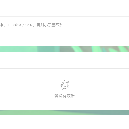
hanks♪(･ω･)ﾉ，否则小黑屋不谢
暂没有数据