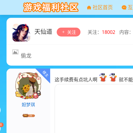
社区首页
互
天仙道
关注：
18002
内容
关注
偷龙
这手续费有点坑人啊
就不能
妲梦琪
8