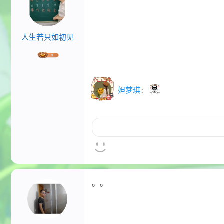
人生若只如初见
妲梦琪
：
。。