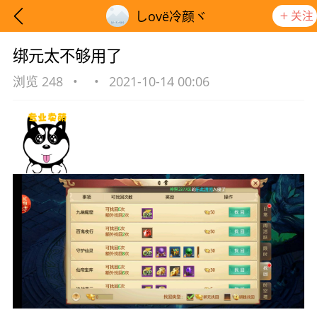
关注
しovё冷颜ヾ
绑元太不够用了
浏览 248
•
•
2021-10-14 00:06
想要更快入门社区，请阅读【新手宝典】
提示