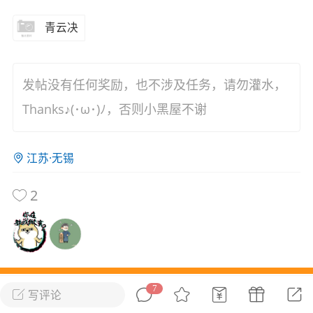
花农场
藏宝阁
夺宝岛
金券所
刮部落
跃龙门
青云决
新手宝典
0.1折手游
社区入门必看指南
多款游戏任君畅玩
发帖没有任何奖励，也不涉及任务，请勿灌水，
Thanks♪(･ω･)ﾉ，否则小黑屋不谢
大千世界
游戏推荐
开播时间留意通知
一起体验精彩世界
江苏·无锡
近期热点
2
每分钟在线
0
，今日新注册
0
，孵蛋
1
，总用户数
1947597
ʚ小鱼冻干ɞ
03-06 11:18
广东·深圳
官方社区活动
【周末了，还不来新服冲榜吗？】送现
金大奖、实物奖励，各种福利拿到手软！
7
写评论
本论坛最近一个月文章推荐
冲榜福利送不停勇者幻兽录《勇者幻兽录》是一