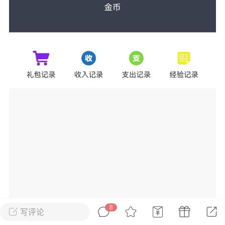
花农场
藏宝阁
夺宝岛
金券所
刮部落
跃龙门
新手宝典
0.1折手游
社区入门必看指南
多款游戏任君畅玩
大千世界
游戏推荐
开播时间留意通知
一起体验精彩世界
近期热点
每分钟在线
0
，今日新注册
0
，孵蛋
1
，总用户数
1947597
ʚ小鱼冻干ɞ
03-06 11:18
广东·深圳
官方社区活动
【周末了，还不来新服冲榜吗？】送现
金大奖、实物奖励，各种福利拿到手软！
8
写评论
冲榜福利送不停勇者幻兽录《勇者幻兽录》是一