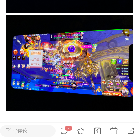
花农场
藏宝阁
夺宝岛
金券所
刮部落
跃龙门
新手宝典
0.1折手游
社区入门必看指南
多款游戏任君畅玩
大千世界
游戏推荐
开播时间留意通知
一起体验精彩世界
近期热点
每分钟在线
0
，今日新注册
0
，孵蛋
1
，总用户数
1947597
ʚ小鱼冻干ɞ
03-06 11:18
广东·深圳
官方社区活动
【周末了，还不来新服冲榜吗？】送现
金大奖、实物奖励，各种福利拿到手软！
2
写评论
发帖没有任何奖励，也不涉及任务，请勿灌水，
冲榜福利送不停勇者幻兽录《勇者幻兽录》是一