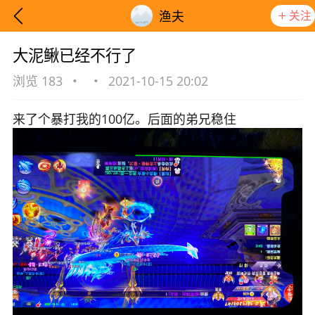
关注
渔夫
大泥鳅已经不行了
浏览 183
•
•
2021-10-15 20:02
来了个暴打我的100亿。后面的弟兄稳住
想要更快入门社区，请阅读【新手宝典】
提示