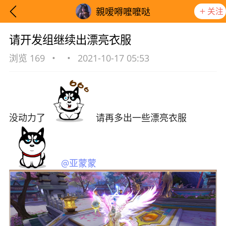
关注
親嗳嘚嚒嚒哒
请开发组继续出漂亮衣服
浏览 169
•
•
2021-10-17 05:53
没动力了
请再多出一些漂亮衣服
@亚蒙蒙
想要更快入门社区，请阅读【新手宝典】
提示