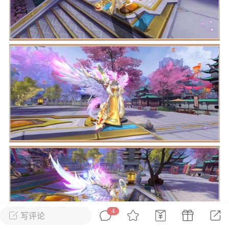
花农场
藏宝阁
夺宝岛
金券所
刮部落
跃龙门
新手宝典
0.1折手游
社区入门必看指南
多款游戏任君畅玩
大千世界
游戏推荐
开播时间留意通知
一起体验精彩世界
近期热点
每分钟在线
0
，今日新注册
0
，孵蛋
1
，总用户数
1947597
ʚ小鱼冻干ɞ
03-06 11:18
广东·深圳
官方社区活动
【周末了，还不来新服冲榜吗？】送现
金大奖、实物奖励，各种福利拿到手软！
4
写评论
冲榜福利送不停勇者幻兽录《勇者幻兽录》是一