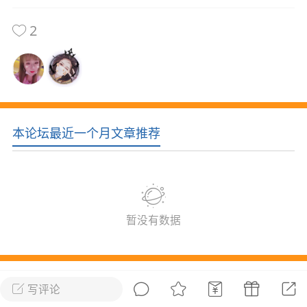
花农场
藏宝阁
夺宝岛
金券所
刮部落
跃龙门
2
新手宝典
0.1折手游
社区入门必看指南
多款游戏任君畅玩
大千世界
游戏推荐
开播时间留意通知
一起体验精彩世界
本论坛最近一个月文章推荐
近期热点
每分钟在线
0
，今日新注册
0
，孵蛋
0
，总用户数
1947597
暂没有数据
ʚ小鱼冻干ɞ
03-06 11:18
广东·深圳
官方社区活动
【周末了，还不来新服冲榜吗？】送现
所属论坛
关注
金大奖、实物奖励，各种福利拿到手软！
写评论
冲榜福利送不停勇者幻兽录《勇者幻兽录》是一