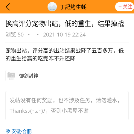
关注
丁記烤生蚝
换高评分宠物出站，低的重生，结果掉战
浏览 50
•
•
2021-10-19 22:24
宠物出站，评分高的出站结果战降了五百多万，低
的重生给高的吃完咋不升还降
御剑封神
发帖没有任何奖励，也不涉及任务，请勿灌水，
Thanks♪(･ω･)ﾉ，否则小黑屋不谢
想要更快入门社区，请阅读【新手宝典】
提示
安徽·合肥