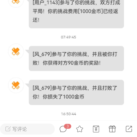
花农场
藏宝阁
夺宝岛
金券所
刮部落
跃龙门
新手宝典
0.1折手游
社区入门必看指南
多款游戏任君畅玩
大千世界
游戏推荐
开播时间留意通知
一起体验精彩世界
近期热点
每分钟在线
0
，今日新注册
0
，孵蛋
1
，总用户数
1947597
ʚ小鱼冻干ɞ
03-06 11:18
广东·深圳
官方社区活动
【周末了，还不来新服冲榜吗？】送现
金大奖、实物奖励，各种福利拿到手软！
3
写评论
冲榜福利送不停勇者幻兽录《勇者幻兽录》是一