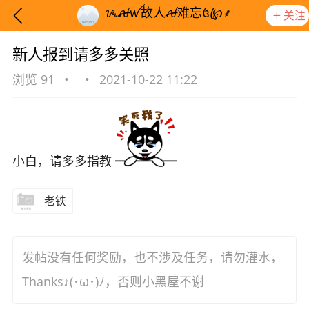
ᝰꫛꪝ故人ꫛ难忘꧔ꦿ℘⸙
关注
新人报到请多多关照
浏览 91
•
•
2021-10-22 11:22
小白，请多多指教
老铁
发帖没有任何奖励，也不涉及任务，请勿灌水，
想要更快入门社区，请阅读【新手宝典】
提示
Thanks♪(･ω･)ﾉ，否则小黑屋不谢