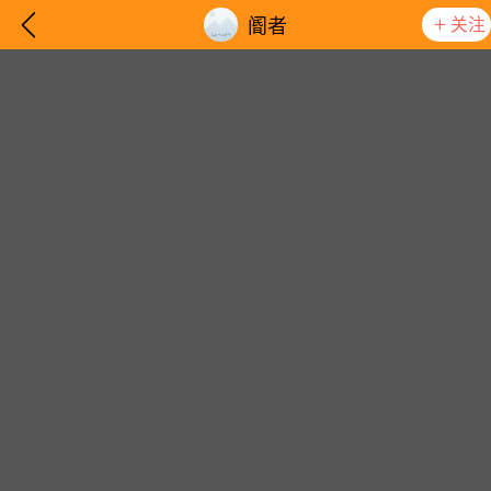
关注
阍者
想要更快入门社区，请阅读【新手宝典】
提示