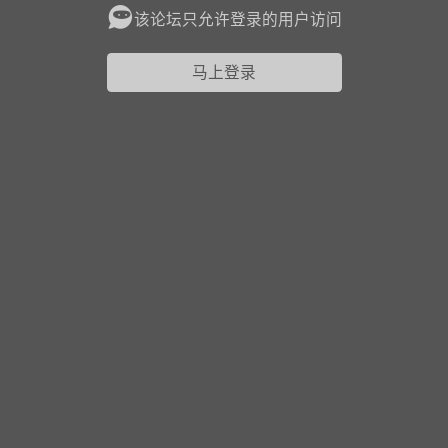
该论坛只允许登录的用户访问
花农场
藏宝阁
夺宝岛
金券所
刮部落
跃龙门
马上登录
新手宝典
0.1折手游
社区入门必看指南
多款游戏任君畅玩
大千世界
游戏推荐
开播时间留意通知
一起体验精彩世界
近期热点
每分钟在线
0
，今日新注册
0
，孵蛋
1
，总用户数
1947597
ʚ小鱼冻干ɞ
03-06 11:18
广东·深圳
官方社区活动
【周末了，还不来新服冲榜吗？】送现
金大奖、实物奖励，各种福利拿到手软！
冲榜福利送不停勇者幻兽录《勇者幻兽录》是一