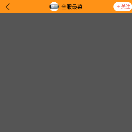
关注
全服最菜
想要更快入门社区，请阅读【新手宝典】
提示