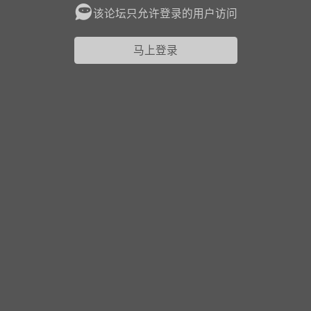
该论坛只允许登录的用户访问
花农场
藏宝阁
夺宝岛
金券所
刮部落
跃龙门
马上登录
新手宝典
0.1折手游
社区入门必看指南
多款游戏任君畅玩
大千世界
游戏推荐
开播时间留意通知
一起体验精彩世界
近期热点
每分钟在线
0
，今日新注册
0
，孵蛋
1
，总用户数
1947597
ʚ小鱼冻干ɞ
03-06 11:18
广东·深圳
官方社区活动
【周末了，还不来新服冲榜吗？】送现
金大奖、实物奖励，各种福利拿到手软！
冲榜福利送不停勇者幻兽录《勇者幻兽录》是一