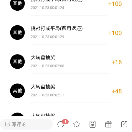
花农场
藏宝阁
夺宝岛
金券所
刮部落
跃龙门
新手宝典
0.1折手游
社区入门必看指南
多款游戏任君畅玩
大千世界
游戏推荐
开播时间留意通知
一起体验精彩世界
近期热点
每分钟在线
0
，今日新注册
0
，孵蛋
1
，总用户数
1947597
ʚ小鱼冻干ɞ
03-06 11:18
广东·深圳
官方社区活动
【周末了，还不来新服冲榜吗？】送现
金大奖、实物奖励，各种福利拿到手软！
4
写评论
冲榜福利送不停勇者幻兽录《勇者幻兽录》是一