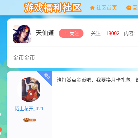
社区首页
互
天仙道
关注：
18002
内容
关注
金币金币
谁打赏点金币吧，我要换月卡礼包，
陌上花开_421