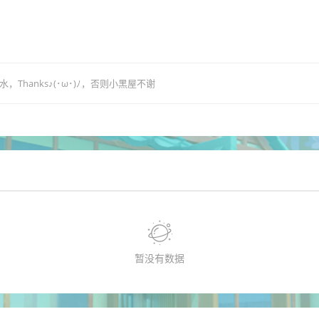
hanks♪(･ω･)ﾉ，否则小黑屋不谢
暂没有数据