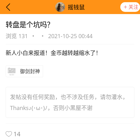
关注
摇钱鼠
转盘是个坑吗？
浏览 131
•
•
2021-10-25 00:44
新人小白来报道！金币越转越缩水了！
御剑封神
发帖没有任何奖励，也不涉及任务，请勿灌水，
Thanks♪(･ω･)ﾉ，否则小黑屋不谢
想要更快入门社区，请阅读【新手宝典】
提示
14