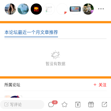
花农场
藏宝阁
夺宝岛
金券所
刮部落
跃龙门
新手宝典
0.1折手游
社区入门必看指南
多款游戏任君畅玩
本论坛最近一个月文章推荐
大千世界
游戏推荐
开播时间留意通知
一起体验精彩世界
近期热点
暂没有数据
每分钟在线
0
，今日新注册
0
，孵蛋
1
，总用户数
1947597
ʚ小鱼冻干ɞ
所属论坛
关注
03-06 11:18
广东·深圳
官方社区活动
【周末了，还不来新服冲榜吗？】送现
天仙道
金大奖、实物奖励，各种福利拿到手软！
4
进入论坛
写评论
冲榜福利送不停勇者幻兽录《勇者幻兽录》是一
18002成员
18747内容