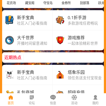
花农场
藏宝阁
夺宝岛
金券所
刮部落
跃龙
新手宝典
0.1折手游
社区入门必看指南
多款游戏任君畅玩
大千世界
游戏推荐
开播时间留意通知
一起体验精彩世界
近期热点
新手宝典
塔象乐园
社区入门必看指南
领任务送支付宝现金
礼包商城
超级充值
消耗金币即可兑换
最高享153%返利
首页
论坛
信息
活动
我的