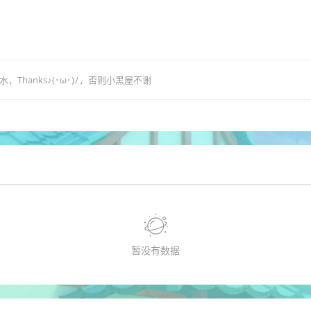
hanks♪(･ω･)ﾉ，否则小黑屋不谢
暂没有数据